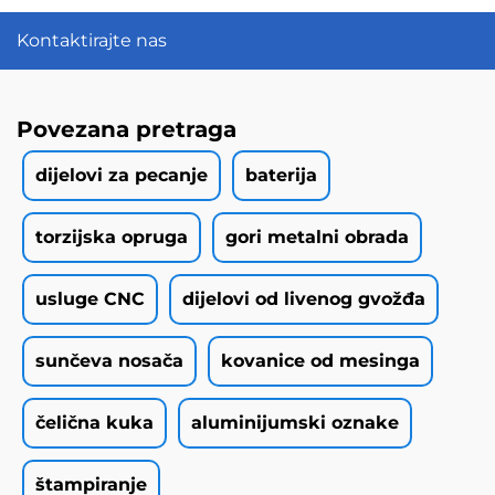
Kontaktirajte nas
Povezana pretraga
dijelovi za pecanje
baterija
torzijska opruga
gori metalni obrada
usluge CNC
dijelovi od livenog gvožđa
sunčeva nosača
kovanice od mesinga
čelična kuka
aluminijumski oznake
štampiranje