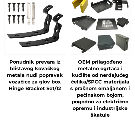
Ponudnik prevara iz
OEM prilagođeno
blistavog kovačkog
metalno ogrtača i
metala nudi popravak
kućište od nerđajućeg
vozačice za glov box
čelika/SPCC materijala
Hinge Bracket Set/12
s prašnom emaljanom i
pećinskom bojom,
pogodno za električno
opremu i industrijske
škatule