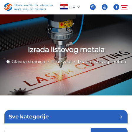
HR
O nama
Pretraživanje
Izrada listovog metala
Proizvodi
Glavna stranica
>
Proizvodi
>
Izrada listovog metala
Novice
Često Postavljana Pitanja
Video
Sve kategorije
Kontaktiraj nas