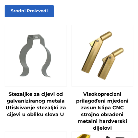
Srodni Proizvodi
Stezaljke za cijevi od
Visokoprecizni
galvaniziranog metala
prilagođeni mjedeni
Utiskivanje stezaljki za
zasun klipa CNC
cijevi u obliku slova U
strojno obrađeni
metalni hardverski
dijelovi