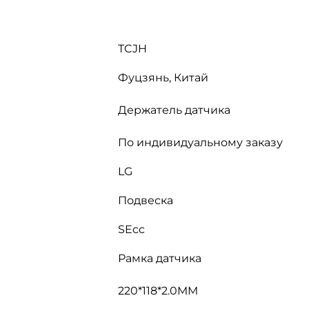
TCJH
Фуцзянь, Китай
Держатель датчика
По индивидуальному заказу
LG
Подвеска
SEcc
Рамка датчика
220*118*2.0MM