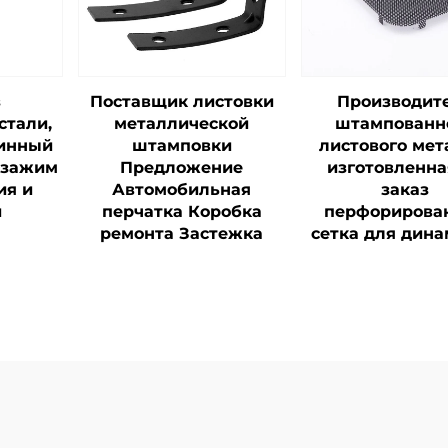
з
Поставщик листовки
Производит
стали,
металлической
штампованн
инный
штамповки
листового мет
 зажим
Предложение
изготовленна
ия и
Автомобильная
заказ
и
перчатка Коробка
перфорирова
ремонта Застежка
сетка для дин