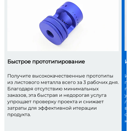
Быстрое прототипирование
Из
Получите высококачественные прототипы
Ид
из листового металла всего за 3 рабочих дня.
по
Благодаря отсутствию минимальных
пл
заказов, эта быстрая и недорогая услуга
ус
упрощает проверку проекта и снижает
ли
затраты для эффективной итерации
ва
продукта.
св
ка