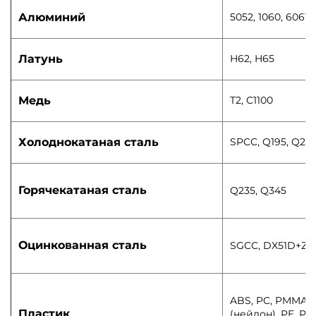
Алюминий
5052, 1060, 6061
Латунь
H62, H65
Медь
T2, C1100
Холоднокатаная сталь
SPCC, Q195, Q235
Горячекатаная сталь
Q235, Q345
Оцинкованная сталь
SGCC, DX51D+Z
ABS, PC, PMMA (
Пластик
(нейлон), PE, PE