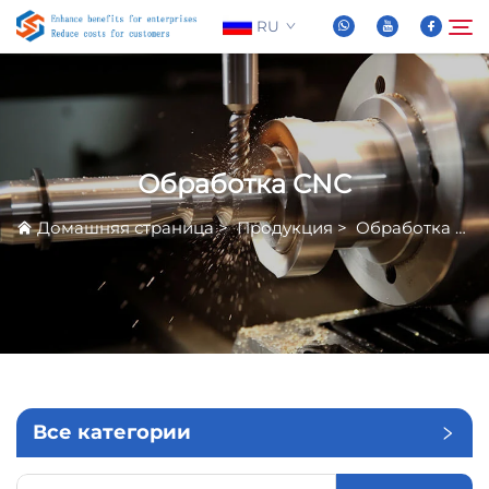
RU
О нас
Поиск
Обработка CNC
Продукция
Домашняя страница
>
Продукция
>
Обработка CNC
Новости
Часто задаваемые вопросы
Видео
Все категории
Связаться С Нами