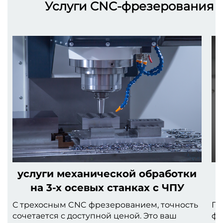
Услуги CNC-фрезерования н
услуги механической обработки
на 3-х осевых станках с ЧПУ
С трехосным CNC фрезерованием, точность
Пр
сочетается с доступной ценой. Это ваш
фр