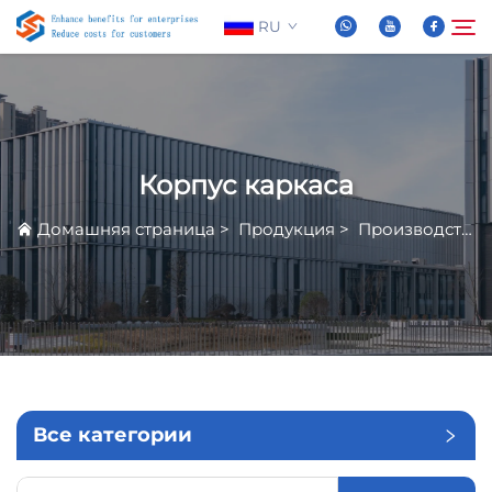
RU
О нас
Поиск
Корпус каркаса
Продукция
Домашняя страница
>
Продукция
>
Производство от ламарина
Новости
Часто задаваемые вопросы
Видео
Все категории
Связаться С Нами