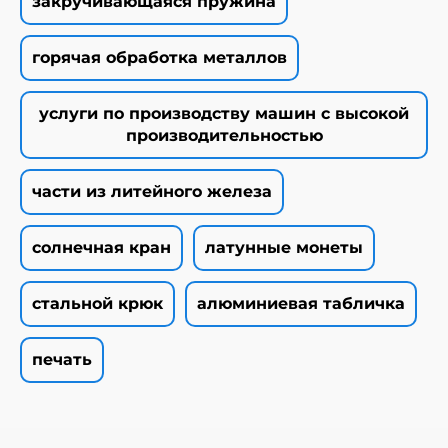
закручивающаяся пружина
горячая обработка металлов
услуги по производству машин с высокой
производительностью
части из литейного железа
солнечная кран
латунные монеты
стальной крюк
алюминиевая табличка
печать