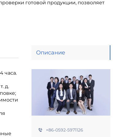
 проверки готовой продукции, позволяет
Описание
 часа.
. д.
повке;
оимости
ля
+86-0592-5971126
нные