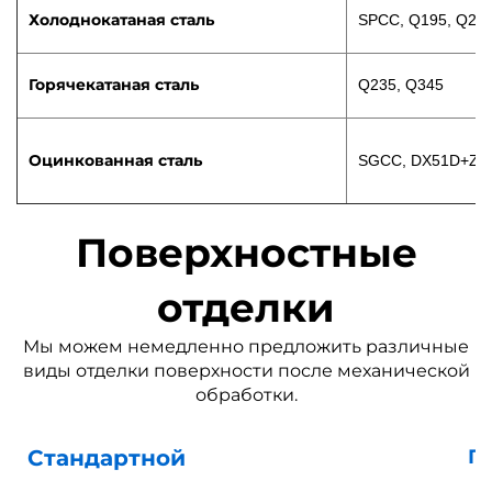
Холоднокатаная сталь
SPCC, Q195, Q23
Горячекатаная сталь
Q235, Q345
Оцинкованная сталь
SGCC, DX51D+Z
Поверхностные
отделки
Мы можем немедленно предложить различные
виды отделки поверхности после механической
обработки.
Стандартной
П