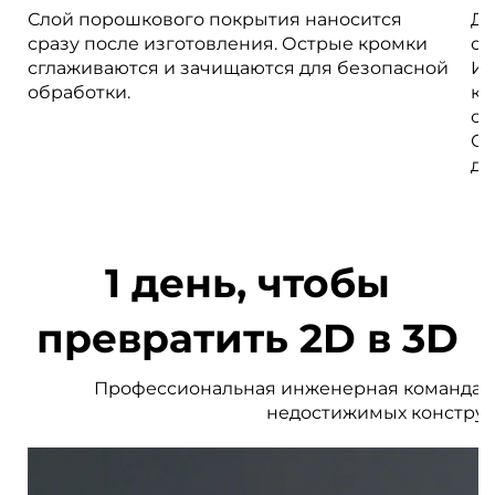
Слой порошкового покрытия наносится
Де
сразу после изготовления. Острые кромки
ок
сглаживаются и зачищаются для безопасной
Ид
обработки.
ко
от
Ос
дл
1 день, чтобы
превратить 2D в 3D
Профессиональная инженерная команда уст
недостижимых конструк