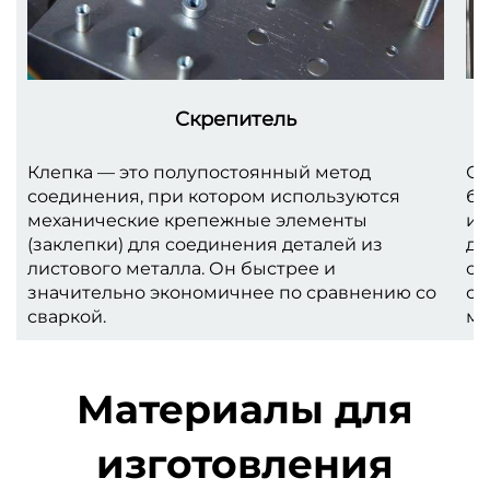
Скрепитель
Клепка — это полупостоянный метод
Св
соединения, при котором используются
бо
механические крепежные элементы
ис
(заклепки) для соединения деталей из
дл
листового металла. Он быстрее и
со
значительно экономичнее по сравнению со
со
сваркой.
ме
Материалы для
изготовления