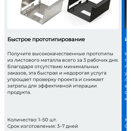
Быстрое прототипирование
Из
Получите высококачественные прототипы
Ид
из листового металла всего за 3 рабочих дня.
по
Благодаря отсутствию минимальных
пл
заказов, эта быстрая и недорогая услуга
ус
упрощает проверку проекта и снижает
ли
затраты для эффективной итерации
ва
продукта.
св
ка
Количество: 1–50 шт.
Ко
Срок изготовления: 3–7 дней
Ср