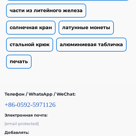
части из литейного железа
солнечная кран
латунные монеты
стальной крюк
алюминиевая табличка
печать
Телефон / WhatsApp / WeChat:
+86-0592-5971126
Электронная почта:
[email protected]
Добавлять: