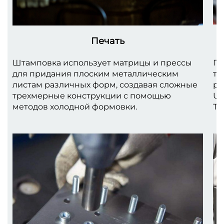
Печать
Штамповка использует матрицы и прессы
Ги
для придания плоским металлическим
то
листам различных форм, создавая сложные
ра
трехмерные конструкции с помощью
U-
методов холодной формовки.
То