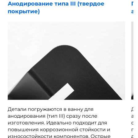
Анодирование типа III (твердое
П
покрытие)
ан
Детали погружаются в ванну для
Де
анодирования (тип III) сразу после
ан
изготовления. Идеально подходит для
об
повышения коррозионной стойкости и
по
износостойкости компонентов. Острые
де