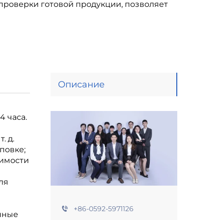
 проверки готовой продукции, позволяет
Описание
 часа.
. д.
повке;
оимости
ля
+86-0592-5971126
нные