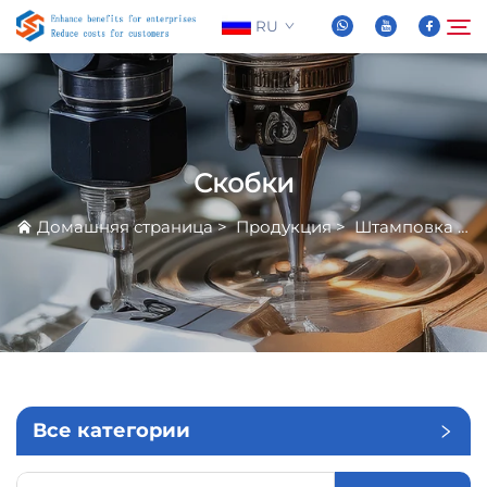
RU
О нас
Поиск
Скобки
Продукция
Домашняя страница
>
Продукция
>
Штамповка Металла
Новости
Часто задаваемые вопросы
Видео
Все категории
Связаться С Нами