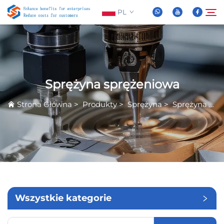
PL
O Nas
Szukaj
Sprężyna sprężeniowa
Produkty
Strona Główna
>
Produkty
>
Sprężyna
>
Sprężyna sprężeniowa
Wiadomości
FAQ
Wideo
Wszystkie kategorie
Skontaktuj Się Z Nami