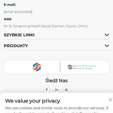
E-mail:
[email protected]
Add:
Nr 15, Tongming North Road, Xiamen, Fujian, Chiny
SZYBKIE LINKI
PRODUKTY
Śledź Nas
Prawa autorskie © 2024 należą do Xiamen Tongchengjianhui Industry
We value your privacy
& Trade Co., Ltd. -
Polityka prywatności
We use cookies and similar tools to provide our services. If