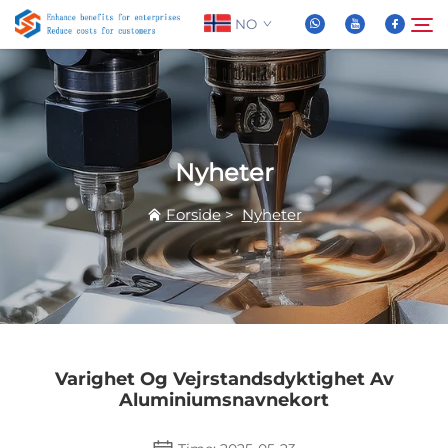
NO
Om oss
Søk
Nyheter
Produkter
Forside
>
Nyheter
Nyheter
FAQ
Video
Varighet Og Vejrstandsdyktighet Av
Aluminiumsnavnekort
Kontakt Oss