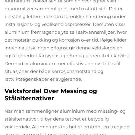
Aluminium trekker seg ut som en overlegnet valg i
marinmiljøer sammenlignet med rostfritt stål. Det er
betydelig lettere, noe som forenkler håndtering under
installasjons- og vedlikeholdsprosesser. Dessuten viser
aluminium fremragende ytelse i saltvannsmiljøer, hvor
det motstår pukking og korrosjon over tid. Ifølge kilder
innen nautisk ingeniørkunst gir denne vektsfordelen
også forbedret fartøyhastigheter og generell effektivitet.
Dermed er aluminium mer effektiv enn rostfritt stål i
situasjoner der både korrosjonsmotstand og
lettviktsegenskaper er avgjørende.
Vektsfordel Over Messing og
Stålalternativer
Når man sammenligner aluminium med messing- og
stålalternativer, tilbyr dens tetthet et betydelig
vektfordele. Aluminiums tetthet er omtrent en tredjedel
av messing og stål, noe som gjør transport og