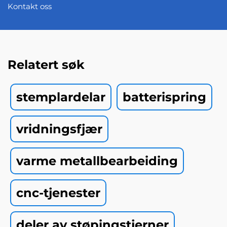
Kontakt oss
Relatert søk
stemplardelar
batterispring
vridningsfjær
varme metallbearbeiding
cnc-tjenester
deler av støpingstjerner