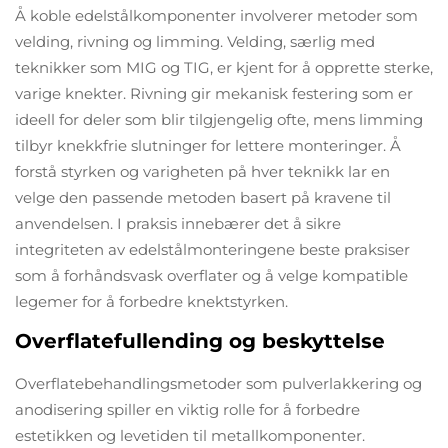
Å koble edelstålkomponenter involverer metoder som
velding, rivning og limming. Velding, særlig med
teknikker som MIG og TIG, er kjent for å opprette sterke,
varige knekter. Rivning gir mekanisk festering som er
ideell for deler som blir tilgjengelig ofte, mens limming
tilbyr knekkfrie slutninger for lettere monteringer. Å
forstå styrken og varigheten på hver teknikk lar en
velge den passende metoden basert på kravene til
anvendelsen. I praksis innebærer det å sikre
integriteten av edelstålmonteringene beste praksiser
som å forhåndsvask overflater og å velge kompatible
legemer for å forbedre knektstyrken.
Overflatefullending og beskyttelse
Overflatebehandlingsmetoder som pulverlakkering og
anodisering spiller en viktig rolle for å forbedre
estetikken og levetiden til metallkomponenter.