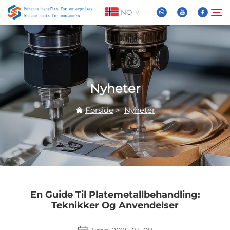
NO
Om oss
Søk
Nyheter
Produkter
Forside
>
Nyheter
Nyheter
FAQ
Video
En Guide Til Platemetallbehandling:
Teknikker Og Anvendelser
Kontakt Oss