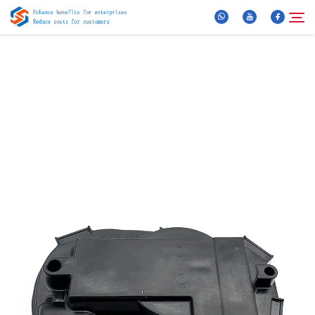
Over Ons
Zoeken
Producten
Nieuws
FAQ
Video
Neem Contact Op