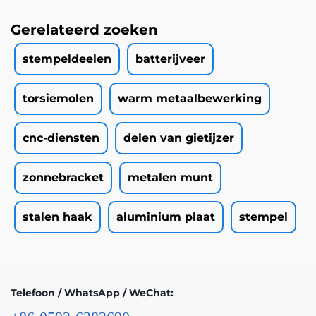
Gerelateerd zoeken
stempeldeelen
batterijveer
torsiemolen
warm metaalbewerking
cnc-diensten
delen van gietijzer
zonnebracket
metalen munt
stalen haak
aluminium plaat
stempel
Telefoon / WhatsApp / WeChat: