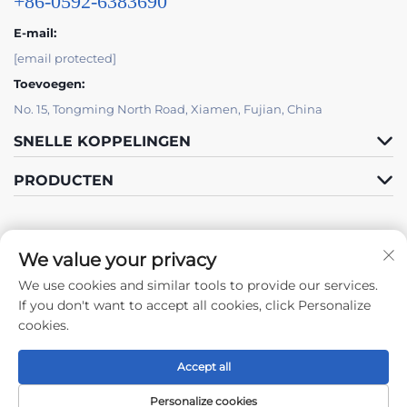
+86-0592-6383690
E-mail:
[email protected]
Toevoegen:
No. 15, Tongming North Road, Xiamen, Fujian, China
SNELLE KOPPELINGEN
PRODUCTEN
We value your privacy
We use cookies and similar tools to provide our services.
Volg ons
If you don't want to accept all cookies, click Personalize
cookies.
Accept all
Copyright © 2024 by Xiamen Tongchengjianhui Industry & Trade Co.,
Ltd. -
Privacybeleid
Personalize cookies