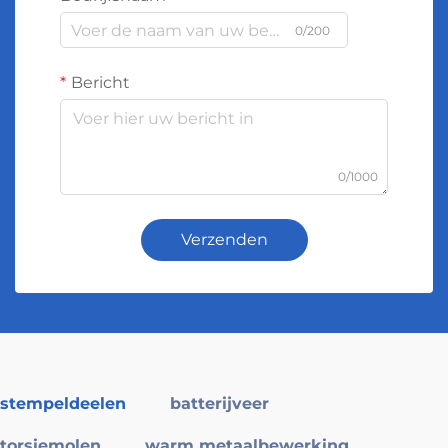
0/200
Bericht
0/1000
Verzenden
stempeldeelen
batterijveer
torsiemolen
warm metaalbewerking