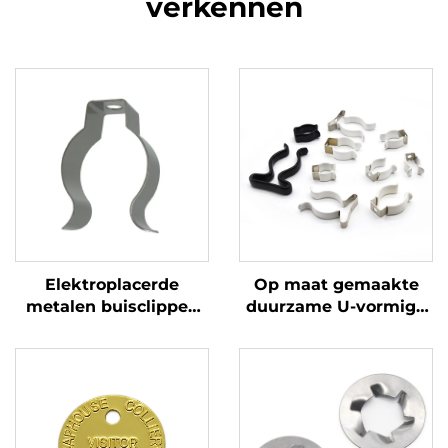
verkennen
Elektroplacerde
Op maat gemaakte
metalen buisclippen
duurzame U-vormige
voor het stempelen
metaalklemmen, met
van U-vormige
chroomnickel beklede
buisclamps
buisklemmen voor het
bevestigen van buizen