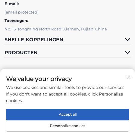
E-mail:
[email protected]
Toevoegen:
No. 15, Tongming North Road, Xiamen, Fujian, China
SNELLE KOPPELINGEN
PRODUCTEN
We value your privacy
We use cookies and similar tools to provide our services.
Volg ons
If you don't want to accept all cookies, click Personalize
cookies.
Accept all
Copyright © 2024 by Xiamen Tongchengjianhui Industry & Trade Co.,
Ltd. -
Privacybeleid
Personalize cookies