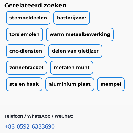
Gerelateerd zoeken
stempeldeelen
batterijveer
torsiemolen
warm metaalbewerking
cnc-diensten
delen van gietijzer
zonnebracket
metalen munt
stalen haak
aluminium plaat
stempel
Telefoon / WhatsApp / WeChat:
+86-0592-6383690