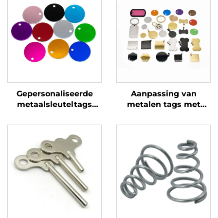
Gepersonaliseerde
Aanpassing van
metaalsleuteltags
metalen tags met
roestvrij staal stempel
graverende en
blanco tags met
duurzame identificatie
aangepaste gravure
logo