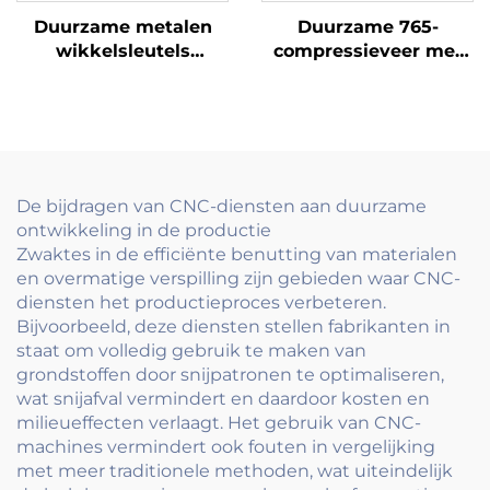
Duurzame metalen
Duurzame 765-
wikkelsleutels
compressieveer met
Precieze
hoge kwaliteit
vervaardiging voor
metalen veren voor
klokken Speelgoed en
industriële
mechanische
toepassingen
apparaten
De bijdragen van CNC-diensten aan duurzame
ontwikkeling in de productie
Zwaktes in de efficiënte benutting van materialen
en overmatige verspilling zijn gebieden waar CNC-
diensten het productieproces verbeteren.
Bijvoorbeeld, deze diensten stellen fabrikanten in
staat om volledig gebruik te maken van
grondstoffen door snijpatronen te optimaliseren,
wat snijafval vermindert en daardoor kosten en
milieueffecten verlaagt. Het gebruik van CNC-
machines vermindert ook fouten in vergelijking
met meer traditionele methoden, wat uiteindelijk