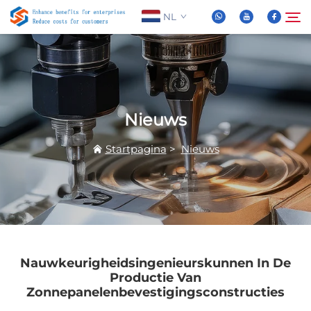
NL
Over Ons
Zoeken
Nieuws
Producten
Startpagina
>
Nieuws
Nieuws
FAQ
Video
Nauwkeurigheidsingenieurskunnen In De
Productie Van
Zonnepanelenbevestigingsconstructies
Contacteer Ons