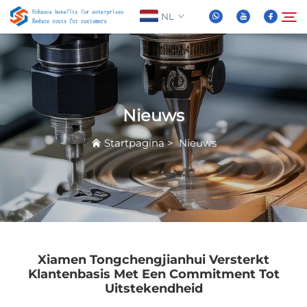
NL
Over Ons
Zoeken
Nieuws
Producten
Startpagina
>
Nieuws
Nieuws
FAQ
Video
Xiamen Tongchengjianhui Versterkt
Klantenbasis Met Een Commitment Tot
Uitstekendheid
Contacteer Ons