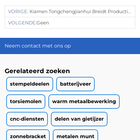
VORIGE:
Xiamen Tongchengjianhui Breidt Productiecapaciteit Uit Om Klanteneisen Te Voldoen
VOLGENDE:
Geen
Neem contact met ons op
Gerelateerd zoeken
stempeldeelen
batterijveer
torsiemolen
warm metaalbewerking
cnc-diensten
delen van gietijzer
zonnebracket
metalen munt