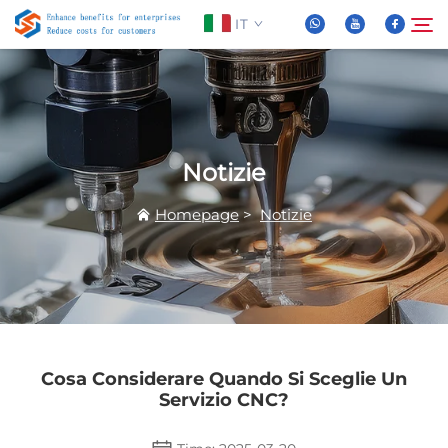
IT
Chi Siamo
Cerca
Notizie
Prodotti
Homepage
>
Notizie
Notizie
FAQ
Video
Cosa Considerare Quando Si Sceglie Un
Servizio CNC?
Contattaci