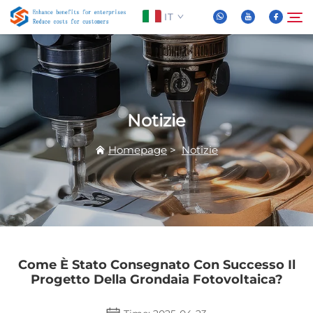
IT
Chi Siamo
Cerca
Notizie
Prodotti
Homepage
>
Notizie
Notizie
FAQ
Video
Come È Stato Consegnato Con Successo Il
Progetto Della Grondaia Fotovoltaica?
Contattaci