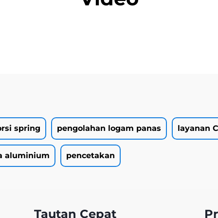
orsi spring
pengolahan logam panas
layanan 
a aluminium
pencetakan
Tautan Cepat
P