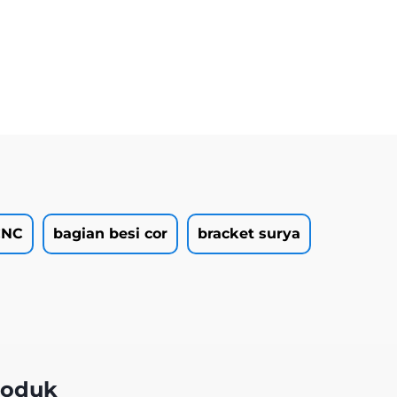
CNC
bagian besi cor
bracket surya
roduk