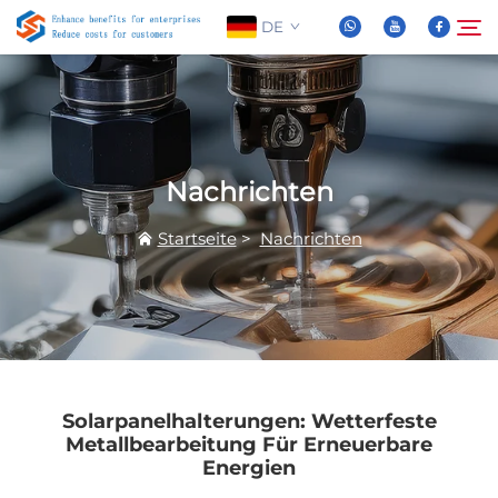
DE
Über Uns
Suche
Nachrichten
Produkte
Startseite
>
Nachrichten
Nachrichten
FAQ
Video
Solarpanelhalterungen: Wetterfeste
Metallbearbeitung Für Erneuerbare
Energien
Kontaktieren Sie Uns