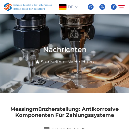
DE
Über Uns
Suche
Nachrichten
Produkte
Startseite
>
Nachrichten
Nachrichten
FAQ
Video
Messingmünzherstellung: Antikorrosive
Komponenten Für Zahlungssysteme
Kontaktieren Sie Uns