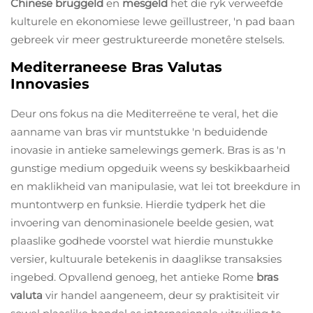
Chinese bruggeld
en
mesgeld
het die ryk verweefde
kulturele en ekonomiese lewe geïllustreer, 'n pad baan
gebreek vir meer gestruktureerde monetêre stelsels.
Mediterraneese Bras Valutas
Innovasies
Deur ons fokus na die Mediterreëne te veral, het die
aanname van bras vir muntstukke 'n beduidende
inovasie in antieke samelewings gemerk. Bras is as 'n
gunstige medium opgeduik weens sy beskikbaarheid
en maklikheid van manipulasie, wat lei tot breekdure in
muntontwerp en funksie. Hierdie tydperk het die
invoering van denominasionele beelde gesien, wat
plaaslike godhede voorstel wat hierdie munstukke
versier, kultuurale betekenis in daaglikse transaksies
ingebed. Opvallend genoeg, het antieke Rome
bras
valuta
vir handel aangeneem, deur sy praktisiteit vir