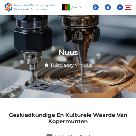
AF
Oor Ons
Soek
Nuus
Produkte
Tuisbladsy
>
Nuus
Nuus
FAQ
Video
Geskiedkundige En Kulturele Waarde Van
Kopermunten
Kontak Ons