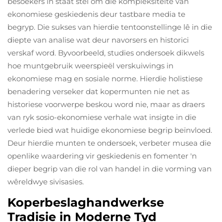
besoekers in staat stel om die kompleksiteite van
ekonomiese geskiedenis deur tastbare media te
begryp. Die sukses van hierdie tentoonstellinge lê in die
diepte van analise wat deur navorsers en historici
verskaf word. Byvoorbeeld, studies ondersoek dikwels
hoe muntgebruik weerspieël verskuiwings in
ekonomiese mag en sosiale norme. Hierdie holistiese
benadering verseker dat kopermunten nie net as
historiese voorwerpe beskou word nie, maar as draers
van ryk sosio-ekonomiese verhale wat insigte in die
verlede bied wat huidige ekonomiese begrip beïnvloed.
Deur hierdie munten te ondersoek, verbeter musea die
openlike waardering vir geskiedenis en fomenter 'n
dieper begrip van die rol van handel in die vorming van
wêreldwye sivisasies.
Koperbeslaghandwerkse
Tradisie in Moderne Tyd