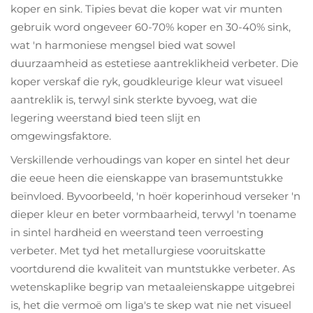
koper en sink. Tipies bevat die koper wat vir munten
gebruik word ongeveer 60-70% koper en 30-40% sink,
wat 'n harmoniese mengsel bied wat sowel
duurzaamheid as estetiese aantreklikheid verbeter. Die
koper verskaf die ryk, goudkleurige kleur wat visueel
aantreklik is, terwyl sink sterkte byvoeg, wat die
legering weerstand bied teen slijt en
omgewingsfaktore.
Verskillende verhoudings van koper en sintel het deur
die eeue heen die eienskappe van brasemuntstukke
beïnvloed. Byvoorbeeld, 'n hoër koperinhoud verseker 'n
dieper kleur en beter vormbaarheid, terwyl 'n toename
in sintel hardheid en weerstand teen verroesting
verbeter. Met tyd het metallurgiese vooruitskatte
voortdurend die kwaliteit van muntstukke verbeter. As
wetenskaplike begrip van metaaleienskappe uitgebrei
is, het die vermoë om liga's te skep wat nie net visueel