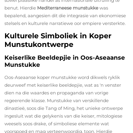
sowel plaaslike handel as internasionale uitruiling te
benut. Hierdie
Mediterraneese munstukke
was
bepalend, aangesien dit die integrasie van ekonomiese
stelsels en kulturele narratiewe oor empiere versterkte.
Kulturele Simboliek in Koper
Munstukontwerpe
Keiserlike Beeldepjie in Oos-Aseaanse
Munstukke
Oos-Aseaanse koper munstukke word dikwels ryklik
deurweef met keiserlike beeldepjie, wat as 'n venster
dien na die waardes en propaganda van vorige
regeerende klasse. Munstukke van verskillende
dinastieë, soos die Tang of Ming, het unieke ontwerpe
ingesluit wat die gelykenis van die keiser, mitologiese
weesels soos drake, of simboliese elemente wat
voorspoed en mag verteenwoordig, toon. Hierdie