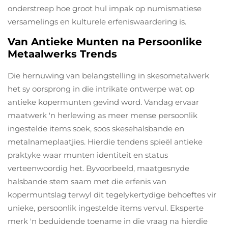
onderstreep hoe groot hul impak op numismatiese
versamelings en kulturele erfeniswaardering is.
Van Antieke Munten na Persoonlike
Metaalwerks Trends
Die hernuwing van belangstelling in skesometalwerk
het sy oorsprong in die intrikate ontwerpe wat op
antieke kopermunten gevind word. Vandag ervaar
maatwerk 'n herlewing as meer mense persoonlik
ingestelde items soek, soos skesehalsbande en
metalnameplaatjies. Hierdie tendens spieël antieke
praktyke waar munten identiteit en status
verteenwoordig het. Byvoorbeeld, maatgesnyde
halsbande stem saam met die erfenis van
kopermuntslag terwyl dit tegelykertydige behoeftes vir
unieke, persoonlik ingestelde items vervul. Eksperte
merk 'n beduidende toename in die vraag na hierdie