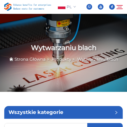
PL
O Nas
Wyszukaj
Wytwarzaniu blach
Produkty
Strona Główna
>
Produkty
>
Wytwarzaniu blach
Wiadomości
FAQ
Wideo
Wszystkie kategorie
Skontaktuj Się Z Nami