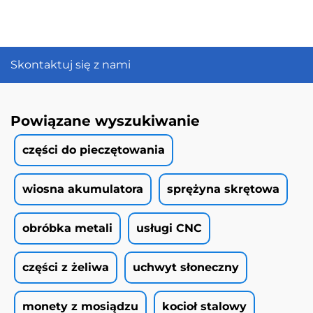
Skontaktuj się z nami
Powiązane wyszukiwanie
części do pieczętowania
wiosna akumulatora
sprężyna skrętowa
obróbka metali
usługi CNC
części z żeliwa
uchwyt słoneczny
monety z mosiądzu
kocioł stalowy