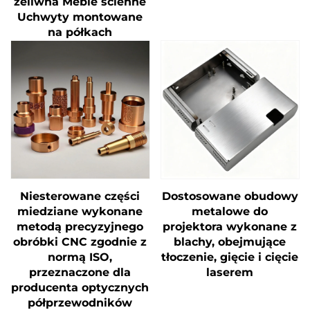
żeliwna Meble ścienne
Uchwyty montowane
na półkach
Niesterowane części
Dostosowane obudowy
miedziane wykonane
metalowe do
metodą precyzyjnego
projektora wykonane z
obróbki CNC zgodnie z
blachy, obejmujące
normą ISO,
tłoczenie, gięcie i cięcie
przeznaczone dla
laserem
producenta optycznych
półprzewodników